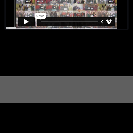
Premios Eikon
by
Revista Imagen.
Bases y Condiciones
Sitemap