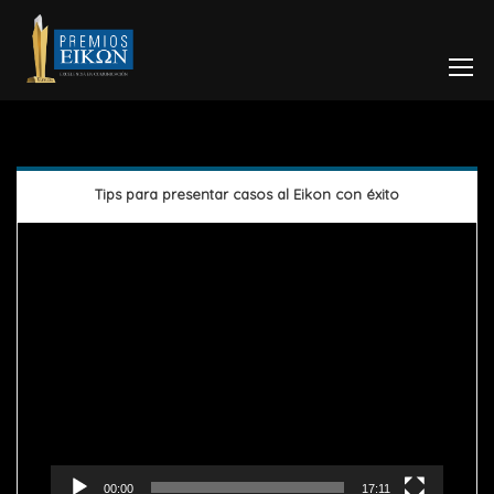
Tips para presentar casos al Eikon con éxito
Reproductor
de
vídeo
00:00
17:11