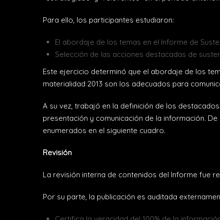
Para ello, los participantes estudiaron:
El abordaje de los temas en el Informe de Sustent
Selección de las acciones destacadas de susten
Este ejercicio determinó que el abordaje de los te
materialidad 2013 son los adecuados para comunicar
A su vez, trabajó en la definición de los destacad
presentación y comunicación de la información. De
enumerados en el siguiente cuadro.
Revisión
La revisión interna de contenidos del Informe fue r
Por su parte, la publicación es auditada externamen
Certifica la veracidad del 100% de la informac