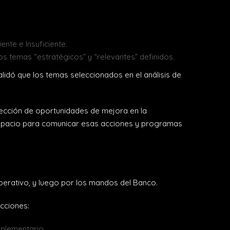
ente e Insuficiente.
s temas “estratégicos” y “relevantes” definidos.
lidó que los temas seleccionados en el análisis de
tección de oportunidades de mejora en la
 espacio para comunicar esas acciones y programas
Operativo, y luego por los mandos del Banco.
acciones:
mplementario.