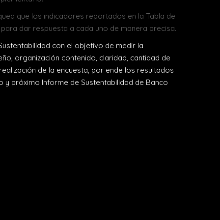
hequea que los indicadores reportados en la Tabla de
 para dar respuesta a cada uno de manera precisa.
stentabilidad con el objetivo de medir la
ño, organización contenido, claridad, cantidad de
ealización de la encuesta, por ende los resultados
ajo y próximo Informe de Sustentabilidad de Banco