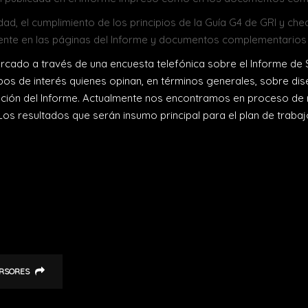
idad, el cumplimiento de los principios de la Guía G4 de GRI y c
ente en las páginas del Informe y documentos complementarios
cado a través de una encuesta telefónica sobre el Informe de Su
pos de interés quienes opinan, en términos generales, sobre dise
mación del Informe. Actualmente nos encontramos en proceso de r
 Los resultados que serán insumo principal para el plan de trab
ERSORES