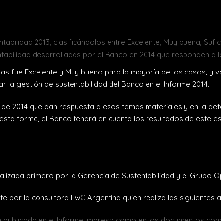
abilidad 2013, clasificándolos entre Excelente, Muy buena, Sufici
tabilidad desarrolladas por el Banco en 2014 que responden a lo
mas fue Excelente y Muy bueno para la mayoría de los casos, y va
 la gestión de sustentabilidad del Banco en el Informe 2014.
os de 2014 que dan respuesta a esos temas materiales y en la de
 esta forma, el Banco tendrá en cuenta los resultados de este
ealizada primero por la Gerencia de Sustentabilidad y el Grupo 
te por la consultora PwC Argentina quien realiza las siguientes 
ión publicada en el Informe impreso como en los documentos co