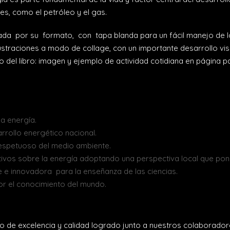
es, como el petróleo y el gas.
ada por su formato, con tapa blanda para un fácil manejo de lo
ustraciones a modo de collage, con un importante desarrollo vi
 del libro: imagen y ejemplo de actividad cotidiana en página p
a energía.
rrollo energético nacional.
espetuoso del medio ambiente.
tivos sobre la energía adoptando una perspectiva local que pon
 e innovadora para la enseñanza de las ciencias.
 por el conocimiento del mundo.
o de excelencia y calidad logrado junto a nuestros colaborador