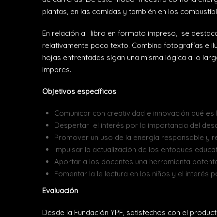
plantas, en las comidas y también en los combustibl
En relación al libro en formato impreso, se destac
relativamente poco texto. Combina fotografías e il
hojas enfrentadas sigan una misma lógica a lo largo
impares.
Objetivos específicos
Comunicar con creatividad e innovación qué es l
Despertar el interés por la importancia del desa
Promover un uso de la energía responsable y r
Impulsar la actualización de los enfoques educa
Aportar a los docentes una herramienta potente
Fomentar la le lectura en los niños y el interés
Evaluación
Desde la Fundación YPF, satisfechos con el product