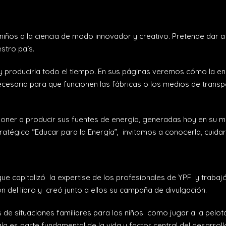
s niños a la ciencia de modo innovador y creativo. Pretende dar 
stro país.
a y producirla todo el tiempo. En sus páginas veremos cómo la en
cesaria para que funcionen las fábricas o los medios de transpo
poner a producir sus fuentes de energía, generadas hoy en su may
égico “Educar para la Energía”, invitamos a conocerla, cuidarla
e capitalizó la expertise de los profesionales de YPF y trabajó
ón del libro y creó junto a ellos su campaña de divulgación.
 de situaciones familiares para los niños como jugar a la pelota
 es parte fundamental de la vida y factor central del desarro