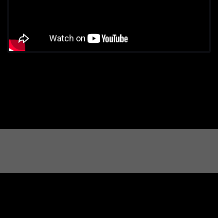
Premios Eikon
by
Revista Imagen.
Bases y Condiciones
Sitemap