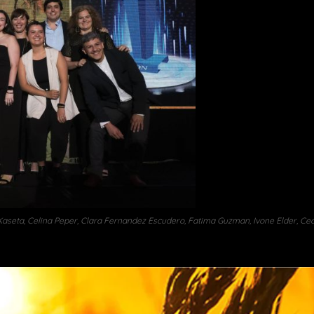
 Kaseta, Celina Peper, Clara Fernandez Escudero, Fatima Guzman, Ivone Elder, Cec