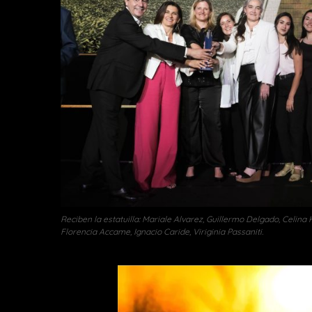
Reciben la estatuilla: Mariale Alvarez, Guillermo Delgado, Celina
Florencia Accame, Ignacio Caride, Viriginia Passaniti.