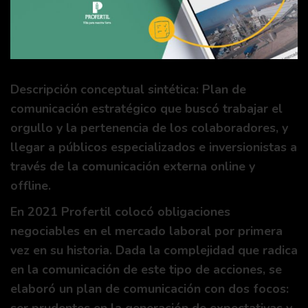
Descripción conceptual sintética: Plan de
comunicación estratégico que buscó trabajar el
orgullo y la pertenencia de los colaboradores, y
llegar a públicos especializados e inversionistas a
través de la comunicación externa online y
offline.
En 2021 Profertil colocó obligaciones
negociables en el mercado laboral por primera
vez en su historia. Dada la complejidad que radica
en la comunicación de este tipo de acciones, se
elaboró un plan de comunicación con dos focos: