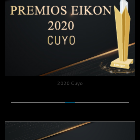
2020 Cuyo