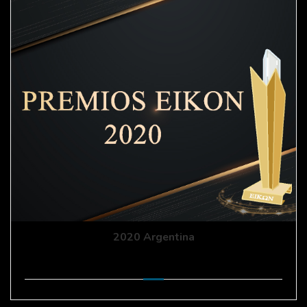
2020 Argentina