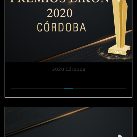
2020 Córdoba